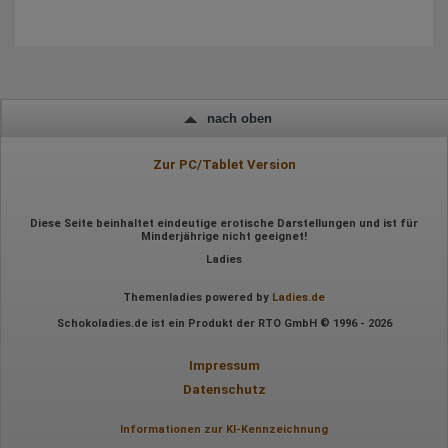
Mausbewegungen
Besuchte Seiten
Referrer URL
Bildschirmauflösung
Eindeutige Gerätekennung
Sprachinformationen
Gerätebestriebssystem
nach oben
Browser-Typ
Klicks
Domain-Name
Zur PC/Tablet Version
Eindeutige Benutzerkennung
Antworten auf Umfragen
Ort der Verarbeitung:
Diese Seite beinhaltet eindeutige erotische Darstellungen und ist für
Europäische Union
Minderjährige nicht geeignet!
Rechtliche Grundlage der Verarbeitung
Ladies
Art. 6 Abs. 1 S. 1 lit. a DSGVO
Themenladies powered by
Ladies.de
Schokoladies.de ist ein Produkt der RTO GmbH © 1996 - 2026
Impressum
Datenschutz
Informationen zur KI-Kennzeichnung