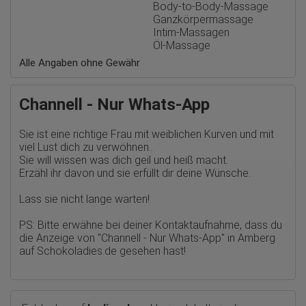
Google Ireland Limited
Body-to-Body-Massage
Ganzkörpermassage
Erhobene Daten:
Intim-Massagen
Die erzeugten Informationen über die Benutzung unserer
Öl-Massage
Webseiten sowie die von dem Browser übermittelte IP-Adresse
werden übertragen und gespeichert. Dabei können aus den
Alle Angaben ohne Gewähr
verarbeiteten Daten pseudonyme Nutzungsprofile der Nutzer
erstellt werden. Diese Informationen wird Google gegebenenfalls
auch an Dritte übertragen, sofern dies gesetzlich
Channell - Nur Whats-App
vorgeschrieben wird oder, soweit Dritte diese Daten im Auftrag
von Google verarbeiten. Die IP-Adresse der Nutzer wird von
Google innerhalb von Mitgliedstaaten der Europäischen Union
Sie ist eine richtige Frau mit weiblichen Kurven und mit
oder in anderen Vertragsstaaten des Abkommens über den
Europäischen Wirtschaftsraum gekürzt, dies bedeutet, dass alle
viel Lust dich zu verwöhnen..
Daten anonym erhoben werden. Nur in Ausnahmefällen wird die
Sie will wissen was dich geil und heiß macht.
volle IP-Adresse an einen Server von Google in den USA
Erzähl ihr davon und sie erfüllt dir deine Wünsche.
übertragen und dort gekürzt. Die von dem Browser des Nutzers
übermittelte IP-Adresse wird nicht mit anderen Daten von Google
Lass sie nicht lange warten!
zusammengeführt.
Erhobene Informationen zum Besucherverhalten sind folgende:
PS: Bitte erwähne bei deiner Kontaktaufnahme, dass du
die Anzeige von
"Channell - Nur Whats-App" in Amberg
Herkunft (Land und Stadt)
auf Schokoladies.de
gesehen hast!
Sprache
Betriebssystem
Gerät (PC, Tablet-PC oder Smartphone)
Browser und alle verwendeten Add-ons
Auflösung des Computers