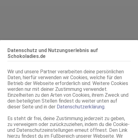
Datenschutz und Nutzungserlebnis auf
Alter:
26 Jahre
Schokoladies.de
Geschlecht:
weiblich
Körpergröße:
160 cm
Wir und unsere Partner verarbeiten deine persönlichen
Oberweite:
80 C
Daten, hierfür verwenden wir Cookies, welche für den
Betrieb der Webseite erforderlich sind. Weitere Cookies
Typ:
Latina
werden nur mit deiner Zustimmung verwendet.
KF:
36/38
Einzelheiten zu den Arten von Cookies, ihrem Zweck und
Intimbereich:
total rasiert
den beteiligten Stellen findest du weiter unten auf
Haare:
schwarz, rückenlang, glatt
dieser Seite und in der
Datenschutzerklärung
.
Haut:
schwarz
Es steht dir frei, deine Zustimmung jederzeit zu geben,
Sprachen:
Englisch
zu verweigern oder zurückzuziehen, indem du die Cookie-
Spanisch
und Datenschutzeinstellungen erneut öffnest. Den Link
Verkehr:
GV
hierzu findest du im Fußbereich unserer Webseite. Wir