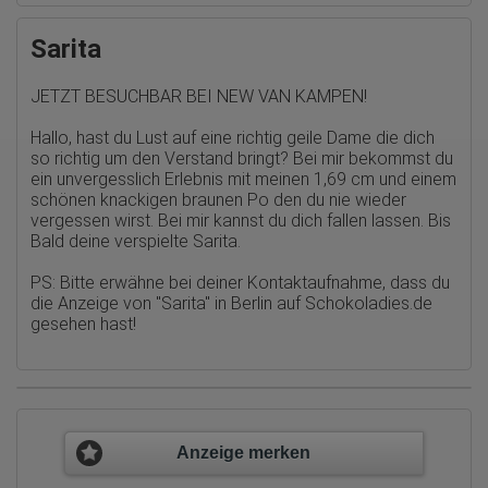
werden übertragen und gespeichert. Dabei können aus den
verarbeiteten Daten pseudonyme Nutzungsprofile der Nutzer
Sarita
erstellt werden. Diese Informationen wird Google gegebenenfalls
auch an Dritte übertragen, sofern dies gesetzlich
vorgeschrieben wird oder, soweit Dritte diese Daten im Auftrag
JETZT BESUCHBAR BEI NEW VAN KAMPEN!
von Google verarbeiten. Die IP-Adresse der Nutzer wird von
Google innerhalb von Mitgliedstaaten der Europäischen Union
Hallo, hast du Lust auf eine richtig geile Dame die dich
oder in anderen Vertragsstaaten des Abkommens über den
Europäischen Wirtschaftsraum gekürzt, dies bedeutet, dass alle
so richtig um den Verstand bringt? Bei mir bekommst du
Daten anonym erhoben werden. Nur in Ausnahmefällen wird die
ein unvergesslich Erlebnis mit meinen 1,69 cm und einem
volle IP-Adresse an einen Server von Google in den USA
schönen knackigen braunen Po den du nie wieder
übertragen und dort gekürzt. Die von dem Browser des Nutzers
vergessen wirst. Bei mir kannst du dich fallen lassen. Bis
übermittelte IP-Adresse wird nicht mit anderen Daten von Google
Bald deine verspielte Sarita.
zusammengeführt.
Erhobene Informationen zum Besucherverhalten sind folgende:
PS: Bitte erwähne bei deiner Kontaktaufnahme, dass du
die Anzeige von
"Sarita" in Berlin auf Schokoladies.de
Herkunft (Land und Stadt)
gesehen hast!
Sprache
Betriebssystem
Gerät (PC, Tablet-PC oder Smartphone)
Browser und alle verwendeten Add-ons
Auflösung des Computers
Besucherquelle (Facebook, Suchmaschine oder
verweisende Webseite)
Welche Dateien wurden heruntergeladen?
Anzeige merken
Welche Videos angeschaut?
Wurden Werbebanner angeklickt?