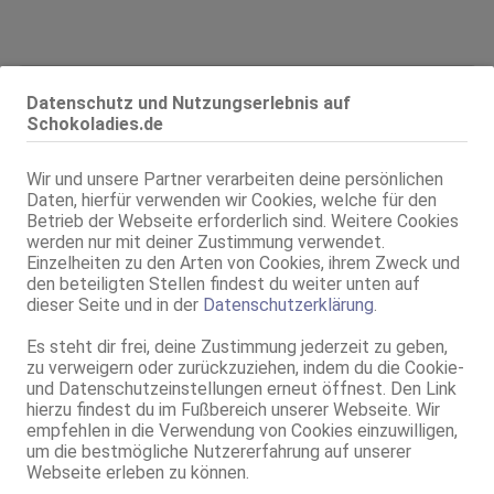
Alter:
19 Jahre
Datenschutz und Nutzungserlebnis auf
Geschlecht:
weiblich
Schokoladies.de
Körpergröße:
169 cm
Oberweite:
75 B, fest
Wir und unsere Partner verarbeiten deine persönlichen
Typ:
afrikanisch
Daten, hierfür verwenden wir Cookies, welche für den
Betrieb der Webseite erforderlich sind. Weitere Cookies
KF:
34
werden nur mit deiner Zustimmung verwendet.
Intimbereich:
total rasiert
Einzelheiten zu den Arten von Cookies, ihrem Zweck und
Haare:
dunkelblond, schulterlang,
den beteiligten Stellen findest du weiter unten auf
wellig
dieser Seite und in der
Datenschutzerklärung
.
Augen:
braun
Es steht dir frei, deine Zustimmung jederzeit zu geben,
Haut:
bräunlich
zu verweigern oder zurückzuziehen, indem du die Cookie-
Sprachen:
Deutsch
und Datenschutzeinstellungen erneut öffnest. Den Link
Englisch
hierzu findest du im Fußbereich unserer Webseite. Wir
Verkehr:
GV
empfehlen in die Verwendung von Cookies einzuwilligen,
Franz.
um die bestmögliche Nutzererfahrung auf unserer
Franz. bei Ihr
Webseite erleben zu können.
Franz. beidseitig